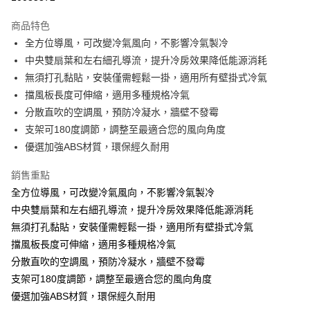
3 期 0 利率 每期
NT$103
21家銀行
商品特色
合作金庫商業銀行
第一商業銀行
LINE Pay
全方位導風，可改變冷氣風向，不影響冷氣製冷
華南商業銀行
彰化商業銀行
中央雙扇葉和左右細孔導流，提升冷房效果降低能源消耗
Apple Pay
上海商業儲蓄銀行
台北富邦商業銀行
國泰世華商業銀行
兆豐國際商業銀行
無須打孔黏貼，安裝僅需輕鬆一掛，適用所有壁掛式冷氣
街口支付
臺灣中小企業銀行
台中商業銀行
擋風板長度可伸縮，適用多種規格冷氣
匯豐（台灣）商業銀行
華泰商業銀行
分散直吹的空調風，預防冷凝水，牆壁不發霉
悠遊付
聯邦商業銀行
遠東國際商業銀行
支架可180度調節，調整至最適合您的風向角度
元大商業銀行
永豐商業銀行
Google Pay
優選加強ABS材質，環保經久耐用
玉山商業銀行
星展（台灣）商業銀行
台新國際商業銀行
中國信託商業銀行
ATM付款
銷售重點
台灣樂天信用卡公司
全方位導風，可改變冷氣風向，不影響冷氣製冷
運送方式
中央雙扇葉和左右細孔導流，提升冷房效果降低能源消耗
宅配
無須打孔黏貼，安裝僅需輕鬆一掛，適用所有壁掛式冷氣
每筆NT$70，滿NT$699(含以上)免運費
擋風板長度可伸縮，適用多種規格冷氣
分散直吹的空調風，預防冷凝水，牆壁不發霉
支架可180度調節，調整至最適合您的風向角度
優選加強ABS材質，環保經久耐用