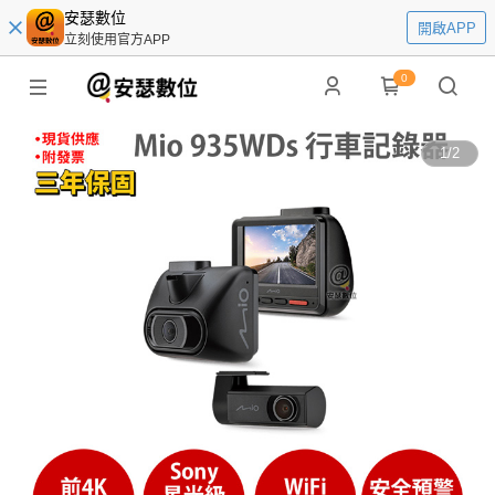
安瑟數位
開啟APP
立刻使用官方APP
0
1
/
2