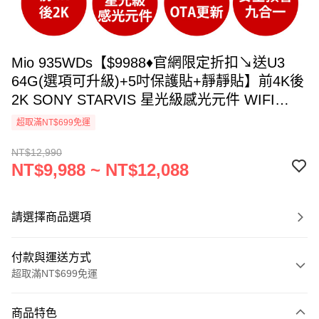
Mio 935WDs【$9988♦官網限定折扣↘送U3
64G(選項可升級)+5吋保護貼+靜靜貼】前4K後
2K SONY STARVIS 星光級感光元件 WIFI
GPS 金電容 前後雙鏡 行車記錄器 行車紀錄器
超取滿NT$699免運
NT$12,990
NT$9,988 ~ NT$12,088
請選擇商品選項
付款與運送方式
超取滿NT$699免運
付款方式
商品特色