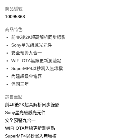
信用卡一次付款
商品編號
信用卡分期付款
10095868
3 期 0 利率 每期
NT$3,329
21家銀行
商品特色
合作金庫商業銀行
第一商業銀行
超商取貨付款
前4K後2K超高解析同步錄影
華南商業銀行
彰化商業銀行
Sony星光級感光元件
LINE Pay
上海商業儲蓄銀行
台北富邦商業銀行
國泰世華商業銀行
兆豐國際商業銀行
安全預警九合一
Apple Pay
臺灣中小企業銀行
台中商業銀行
WIFI OTA無線更新測速點
匯豐（台灣）商業銀行
華泰商業銀行
SuperMP4以秒寫入無壞檔
街口支付
聯邦商業銀行
遠東國際商業銀行
內建超級金電容
元大商業銀行
永豐商業銀行
悠遊付
保固三年
玉山商業銀行
星展（台灣）商業銀行
台新國際商業銀行
中國信託商業銀行
Google Pay
銷售重點
台灣樂天信用卡公司
ATM付款
前4K後2K超高解析同步錄影
Sony星光級感光元件
運送方式
安全預警九合一
WIFI OTA無線更新測速點
全家付款取貨
SuperMP4以秒寫入無壞檔
每筆NT$65，滿NT$699(含以上)免運費