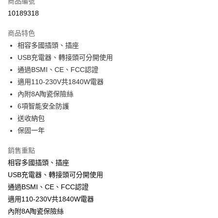
商品編號
信用卡分期付款
10189318
3 期 0 利率 每期
NT$133
21家銀行
商品特色
合作金庫商業銀行
第一商業銀行
超商取貨付款
相容多國插頭、插座
華南商業銀行
彰化商業銀行
USB充電器、轉接頭可分開使用
LINE Pay
上海商業儲蓄銀行
台北富邦商業銀行
國泰世華商業銀行
兆豐國際商業銀行
通過BSMI、CE、FCC認證
Apple Pay
臺灣中小企業銀行
台中商業銀行
適用110-230V共1840W電器
匯豐（台灣）商業銀行
華泰商業銀行
內附8A陶瓷保險絲
街口支付
聯邦商業銀行
遠東國際商業銀行
6項智能安全防護
元大商業銀行
永豐商業銀行
悠遊付
送收納包
玉山商業銀行
星展（台灣）商業銀行
保固一年
台新國際商業銀行
中國信託商業銀行
Google Pay
台灣樂天信用卡公司
ATM付款
銷售重點
相容多國插頭、插座
運送方式
USB充電器、轉接頭可分開使用
通過BSMI、CE、FCC認證
全家付款取貨
適用110-230V共1840W電器
每筆NT$65，滿NT$699(含以上)免運費
內附8A陶瓷保險絲