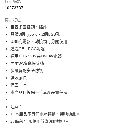
商品編號
信用卡分期付款
10273737
3 期 0 利率 每期
NT$133
21家銀行
商品特色
合作金庫商業銀行
第一商業銀行
超商取貨付款
相容多國插頭、插座
華南商業銀行
彰化商業銀行
具備3個Type-c、2個USB孔
LINE Pay
上海商業儲蓄銀行
台北富邦商業銀行
國泰世華商業銀行
兆豐國際商業銀行
USB充電器、轉接頭可分開使用
Apple Pay
臺灣中小企業銀行
台中商業銀行
通過CE、FCC認證
匯豐（台灣）商業銀行
華泰商業銀行
適用110-230V共1840W電器
街口支付
聯邦商業銀行
遠東國際商業銀行
內附8A陶瓷保險絲
元大商業銀行
永豐商業銀行
悠遊付
多項智能安全防護
玉山商業銀行
星展（台灣）商業銀行
送收納包
台新國際商業銀行
中國信託商業銀行
Google Pay
台灣樂天信用卡公司
保固一年
ATM付款
本產品已投保一千萬產品責任險
運送方式
注意：
全家付款取貨
1. 本產品不具備電壓轉換、接地功能。
每筆NT$65，滿NT$699(含以上)免運費
2. 請勿存放/使用於潮濕環境中。