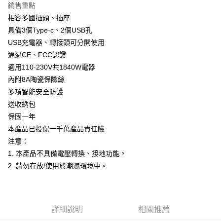
付款後全家取貨
銷售重點
每筆NT$65，滿NT$699(含以上)免運費
相容多國插頭、插座
具備3個Type-c、2個USB孔
萊爾富取貨付款
USB充電器、轉接頭可分開使用
每筆NT$65，滿NT$699(含以上)免運費
通過CE、FCC認證
付款後萊爾富取貨
適用110-230V共1840W電器
每筆NT$65，滿NT$699(含以上)免運費
內附8A陶瓷保險絲
多項智能安全防護
離島取貨加價40元
送收納包
每筆NT$65，滿NT$699(含以上)免運費
保固一年
付款後7-11取貨
本產品已投保一千萬產品責任險
注意：
每筆NT$65，滿NT$699(含以上)免運費
1. 本產品不具備電壓轉換、接地功能。
宅配
2. 請勿存放/使用於潮濕環境中。
每筆NT$70，滿NT$699(含以上)免運費
詳細說明
相關推薦