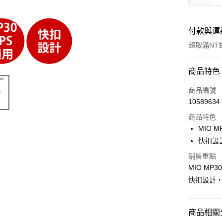
付款與運
超取滿NT$
付款方式
商品特色
信用卡一
商品編號
10589634
信用卡分
商品特色
3 期 
MIO 
合作金
快扣設
超商取貨
華南商
銷售重點
LINE Pay
上海商
MIO MP
國泰世
Apple Pay
快扣設計
臺灣中
匯豐（
街口支付
聯邦商
商品相關分
元大商
悠遊付