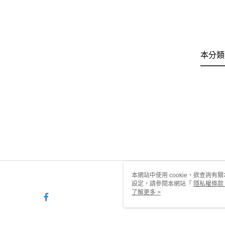
本分類
本網站中使用 cookie，欲查詢有關
設定，請參閱本網站「
隱私權條款
使用 cookie。
了解更多 >