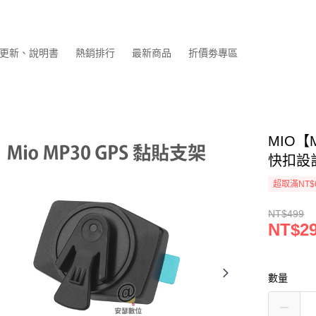
更新、說明書
熱銷排行
最新商品
折價劵專區
MIO【
快扣設
超取滿NT$
NT$499
NT$2
數量