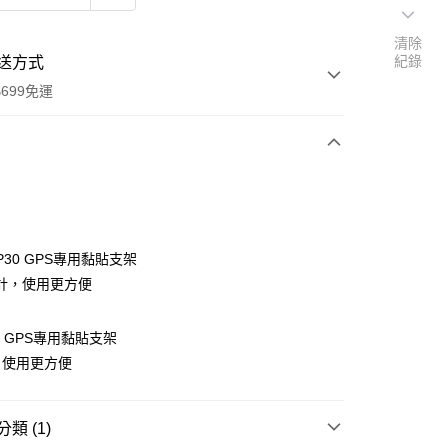
清除
紀錄
送方式
699免運
次付款
期付款
0 利率 每期
NT$96
21家銀行
MP30 GPS專用黏貼支架
庫商業銀行
第一商業銀行
計，使用更方便
付款
業銀行
彰化商業銀行
業儲蓄銀行
台北富邦商業銀行
30 GPS專用黏貼支架
華商業銀行
兆豐國際商業銀行
，使用更方便
小企業銀行
台中商業銀行
台灣）商業銀行
華泰商業銀行
業銀行
遠東國際商業銀行
類 (1)
業銀行
永豐商業銀行