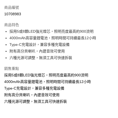
信用卡一次付款
商品編號
信用卡分期付款
10708983
3 期 0 利率 每期
NT$116
21家銀行
商品特色
合作金庫商業銀行
第一商業銀行
超商取貨付款
採用5或8顆LED強光燈芯，照明亮度最高約900流明
華南商業銀行
彰化商業銀行
4000mAh高容量鋰電池，照明時間可持續最長12小時
LINE Pay
上海商業儲蓄銀行
台北富邦商業銀行
國泰世華商業銀行
兆豐國際商業銀行
Type-C充電設計，兼容多種充電設備
Apple Pay
臺灣中小企業銀行
台中商業銀行
附有高分貝喇叭，內建音效可使用
匯豐（台灣）商業銀行
華泰商業銀行
六種光源可調整，無須工具可快速拆裝
街口支付
聯邦商業銀行
遠東國際商業銀行
元大商業銀行
永豐商業銀行
悠遊付
銷售重點
玉山商業銀行
星展（台灣）商業銀行
採用5或8顆LED強光燈芯，照明亮度最高約900流明
台新國際商業銀行
中國信託商業銀行
Google Pay
4000mAh高容量鋰電池，照明時間可持續最長12小時
台灣樂天信用卡公司
ATM付款
Type-C充電設計，兼容多種充電設備
附有高分貝喇叭，內建音效可使用
運送方式
六種光源可調整，無須工具可快速拆裝
全家付款取貨
每筆NT$65，滿NT$699(含以上)免運費