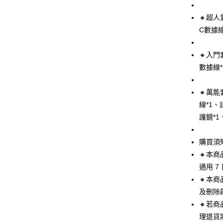
國泰世
🔸超人
Apple Pay
臺灣中
C數據線
匯豐（
街口支付
聯邦商
元大商
悠遊付
🔸入門
玉山商
數據線*
台新國
Google Pa
台灣樂
ATM付款
🔸萬能
線*1、
護鏡*1
運送方式
購買須
全家付款
🔸本
每筆NT$6
適用 7
付款後全
🔸本
每筆NT$6
及刪除
🔸若
萊爾富取
理退貨
每筆NT$6