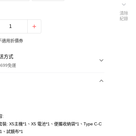
清除
紀錄
不適用折價券
送方式
699免運
次付款
期付款
0 利率 每期
NT$5,600
21家銀行
容:
庫商業銀行
第一商業銀行
套裝: X5主機*1、X5 電池*1、便攜收納袋*1、Type C-C
付款
業銀行
彰化商業銀行
1、試鏡布*1
業儲蓄銀行
台北富邦商業銀行