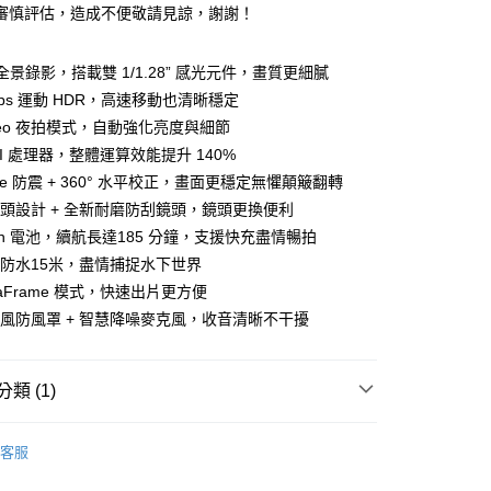
審慎評估，造成不便敬請見諒，謝謝！
爾富取貨
5，滿NT$699(含以上)免運費
60°全景錄影，搭載雙 1/1.28” 感光元件，畫質更細膩
 60fps 運動 HDR，高速移動也清晰穩定
價40元
Video 夜拍模式，自動強化亮度與細節
5，滿NT$699(含以上)免運費
AI 處理器，整體運算效能提升 140%
1取貨
State 防震 + 360° 水平校正，畫面更穩定無懼顛簸翻轉
5，滿NT$699(含以上)免運費
鏡頭設計 + 全新耐磨防刮鏡頭，鏡頭更換便利
mAh 電池，續航長達185 分鐘，支援快充盡情暢拍
機防水15米，盡情捕捉水下世界
0，滿NT$699(含以上)免運費
staFrame 模式，快速出片更方便
克風防風罩 + 智慧降噪麥克風，收音清晰不干擾
類 (1)
用品
Insta360- X5、GO Ultra 廣角運動相機
客服