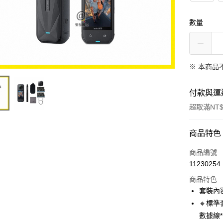
數量
※ 本商品
付款與運
超取滿NT$
付款方式
商品特色
信用卡一
商品編號
11230254
信用卡分
商品特色
3 期 
套裝內
合作金
🔸標準
超商取貨
華南商
數據線*
LINE Pay
上海商