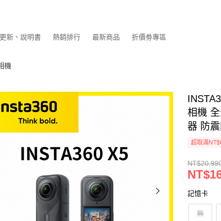
更新、說明書
熱銷排行
最新商品
折價劵專區
動相機
INST
相機 
器 防震
超取滿NT$
NT$20,99
NT$16
記憶卡
無