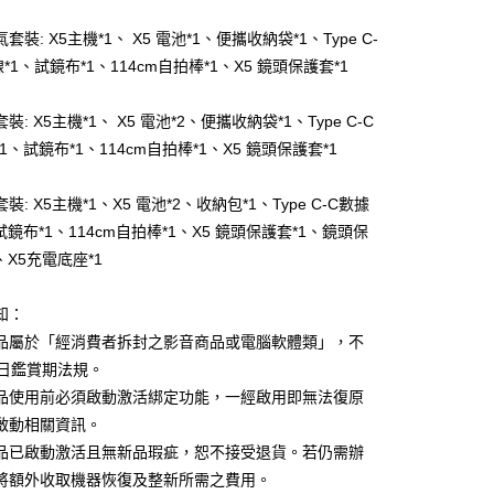
華商業銀行
兆豐國際商業銀行
氣套裝: X5主機*1、 X5 電池*1、便攜收納袋*1、Type C-
小企業銀行
台中商業銀行
*1、試鏡布*1、114cm自拍棒*1、X5 鏡頭保護套*1
台灣）商業銀行
華泰商業銀行
業銀行
遠東國際商業銀行
業銀行
永豐商業銀行
套裝: X5主機*1、 X5 電池*2、便攜收納袋*1、Type C-C
業銀行
星展（台灣）商業銀行
1、試鏡布*1、114cm自拍棒*1、X5 鏡頭保護套*1
際商業銀行
中國信託商業銀行
y
天信用卡公司
套裝: X5主機*1、X5 電池*2、收納包*1、Type C-C數據
試鏡布*1、114cm自拍棒*1、X5 鏡頭保護套*1、鏡頭保
、X5充電底座*1
知：
取貨
商品屬於「經消費者拆封之影音商品或電腦軟體類」，不
5，滿NT$699(含以上)免運費
 日鑑賞期法規。
家取貨
商品使用前必須啟動激活綁定功能，一經啟用即無法復原
5，滿NT$699(含以上)免運費
啟動相關資訊。
商品已啟動激活且無新品瑕疵，恕不接受退貨。若仍需辦
貨付款
將額外收取機器恢復及整新所需之費用。
5，滿NT$699(含以上)免運費