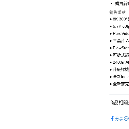
購買前
付款後萊
銷售重點
每筆NT$6
● 8K 3
● 5.7K
離島取貨加
● Pure
每筆NT$6
● 三晶片 
付款後7-1
● Flow
每筆NT$6
● 可拆式
● 2400
宅配
● 升級裸
每筆NT$7
● 全新In
● 全新麥
商品相關分
運動戶外
分享