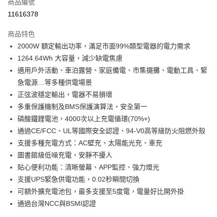
商品編號
信用卡分期付款
11616378
3 期 0 利率 每期
NT$10,933
21家銀行
商品特色
合作金庫商業銀行
第一商業銀行
LINE Pay
2000W 額定輸出功率，滿足市面99%類型電器的電力需求
華南商業銀行
彰化商業銀行
1264.64Wh 大容量，減少缺電焦慮
Apple Pay
上海商業儲蓄銀行
台北富邦商業銀行
國泰世華商業銀行
兆豐國際商業銀行
適用戶外活動、車泊露營、家庭備電、市集擺攤、電動工具、緊
街口支付
臺灣中小企業銀行
台中商業銀行
急電源…等多種供電場景
匯豐（台灣）商業銀行
華泰商業銀行
正弦波穩定輸出，電器不易損壞
悠遊付
聯邦商業銀行
遠東國際商業銀行
多重保護機制及BMS保護演算法，安全第一
元大商業銀行
永豐商業銀行
Google Pay
磷酸鐵鋰電池，4000次以上充電循環(70%+)
玉山商業銀行
星展（台灣）商業銀行
通過CE/FCC、UL等國際安全認證、94-V0高等級防火阻燃外殼
台新國際商業銀行
中國信託商業銀行
ATM付款
台灣樂天信用卡公司
支援多種充電方式：AC壁充、太陽能光充、車充
運送方式
圖書館級低噪充電，安靜不擾人
貼心便利功能：清晰螢幕、APP監控、強力燈光
宅配
支援UPS緊急供電功能，0.02秒瞬間切換
每筆NT$70，滿NT$699(含以上)免運費
可額外擴充電池包，最多支援至5度電，電量好比開外掛
通過台灣NCC與BSMI認證