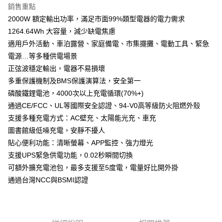
銷售重點
2000W 額定輸出功率，滿足市面99%類型電器的電力需求
1264.64Wh 大容量，減少缺電焦慮
適用戶外活動、車泊露營、家庭備電、市集擺攤、電動工具、緊急
電源…等多種供電場景
正弦波穩定輸出，電器不易損壞
多重保護機制及BMS保護演算法，安全第一
磷酸鐵鋰電池，4000次以上充電循環(70%+)
通過CE/FCC、UL等國際安全認證、94-V0高等級防火阻燃外殼
支援多種充電方式：AC壁充、太陽能光充、車充
圖書館級低噪充電，安靜不擾人
貼心便利功能：清晰螢幕、APP監控、強力燈光
支援UPS緊急供電功能，0.02秒瞬間切換
可額外擴充電池包，最多支援至5度電，電量好比開外掛
通過台灣NCC與BSMI認證