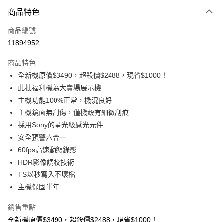
付款方式
商品特色
信用卡一次付款
商品編號
信用卡分期付款
11894952
3 期 0 利率 每期
NT$796
21家銀行
商品特色
合作金庫商業銀行
第一商業銀行
超商取貨付款
全新機原價$3490，超殺價$2488，現省$1000！
華南商業銀行
彰化商業銀行
此批福利機為大賣場展示機
LINE Pay
上海商業儲蓄銀行
台北富邦商業銀行
國泰世華商業銀行
兆豐國際商業銀行
主機功能100%正常，機況良好
Apple Pay
臺灣中小企業銀行
台中商業銀行
主機鏡面無刮傷，僅機殼有細微刮痕
匯豐（台灣）商業銀行
華泰商業銀行
採用Sony的星光級感光元件
街口支付
聯邦商業銀行
遠東國際商業銀行
安全預警六合一
元大商業銀行
永豐商業銀行
悠遊付
60fps高速動態錄影
玉山商業銀行
星展（台灣）商業銀行
HDR影像調校技術
台新國際商業銀行
中國信託商業銀行
Google Pay
台灣樂天信用卡公司
TS以秒寫入不壞檔
ATM付款
主機保固半年
運送方式
銷售重點
全新機原價$3490，超殺價$2488，現省$1000！
全家付款取貨