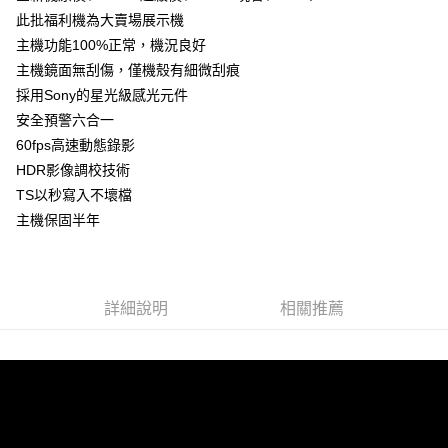
此批福利機為大賣場展示機
每筆NT$65，滿NT$699(含以上)免運費
主機功能100%正常，機況良好
付款後全家取貨
主機鏡面無刮傷，僅機殼有細微刮痕
每筆NT$65，滿NT$699(含以上)免運費
採用Sony的星光級感光元件
安全預警六合一
萊爾富取貨付款
60fps高速動態錄影
每筆NT$65，滿NT$699(含以上)免運費
HDR影像調校技術
付款後萊爾富取貨
TS以秒寫入不壞檔
每筆NT$65，滿NT$699(含以上)免運費
主機保固半年
離島取貨加價40元
每筆NT$65，滿NT$699(含以上)免運費
詳細說明
相關推薦
付款後7-11取貨
每筆NT$65，滿NT$699(含以上)免運費
宅配
每筆NT$70，滿NT$699(含以上)免運費