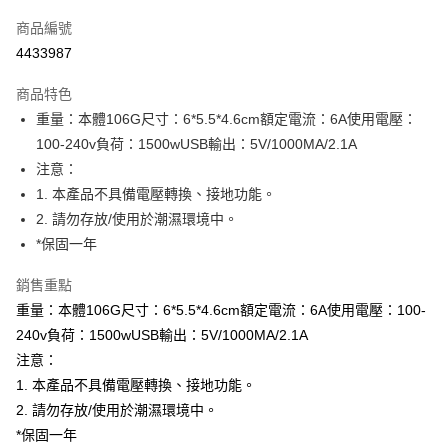
信用卡一次付款
商品編號
信用卡分期付款
4433987
3 期 0 利率 每期
NT$66
21家銀行
商品特色
合作金庫商業銀行
第一商業銀行
超商取貨付款
重量：本體106G尺寸：6*5.5*4.6cm額定電流：6A使用電壓：
華南商業銀行
彰化商業銀行
100-240v負荷：1500wUSB輸出：5V/1000MA/2.1A
LINE Pay
上海商業儲蓄銀行
台北富邦商業銀行
國泰世華商業銀行
兆豐國際商業銀行
注意：
Apple Pay
臺灣中小企業銀行
台中商業銀行
1. 本產品不具備電壓轉換、接地功能。
匯豐（台灣）商業銀行
華泰商業銀行
2. 請勿存放/使用於潮濕環境中。
街口支付
聯邦商業銀行
遠東國際商業銀行
*保固一年
元大商業銀行
永豐商業銀行
悠遊付
玉山商業銀行
星展（台灣）商業銀行
銷售重點
台新國際商業銀行
中國信託商業銀行
Google Pay
重量：本體106G尺寸：6*5.5*4.6cm額定電流：6A使用電壓：100-
台灣樂天信用卡公司
ATM付款
240v負荷：1500wUSB輸出：5V/1000MA/2.1A
注意：
運送方式
1. 本產品不具備電壓轉換、接地功能。
2. 請勿存放/使用於潮濕環境中。
全家付款取貨
*保固一年
每筆NT$65，滿NT$699(含以上)免運費