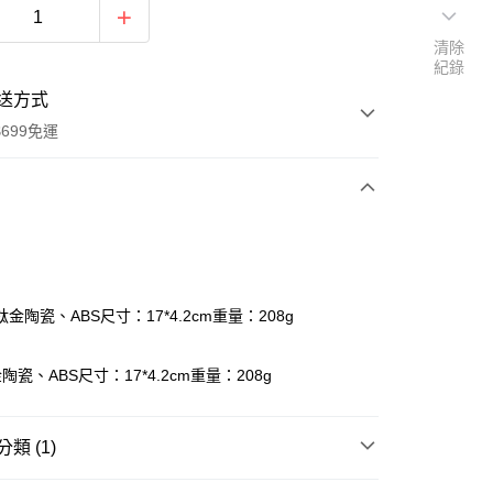
清除
紀錄
送方式
699免運
次付款
期付款
0 利率 每期
NT$99
21家銀行
金陶瓷、ABS尺寸：17*4.2cm重量：208g
庫商業銀行
第一商業銀行
付款
業銀行
彰化商業銀行
瓷、ABS尺寸：17*4.2cm重量：208g
業儲蓄銀行
台北富邦商業銀行
華商業銀行
兆豐國際商業銀行
小企業銀行
台中商業銀行
類 (1)
台灣）商業銀行
華泰商業銀行
業銀行
遠東國際商業銀行
用品
寵物用品