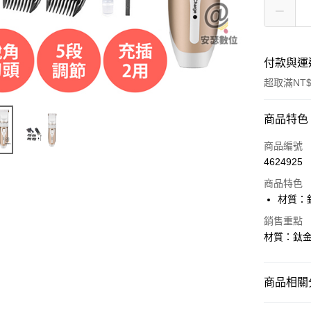
付款與運
超取滿NT$
付款方式
商品特色
信用卡一
商品編號
4624925
信用卡分
商品特色
3 期 
材質：鈦
合作金
超商取貨
銷售重點
華南商
材質：鈦金陶
LINE Pay
上海商
國泰世
Apple Pay
臺灣中
商品相關分
匯豐（
街口支付
聯邦商
其他生活