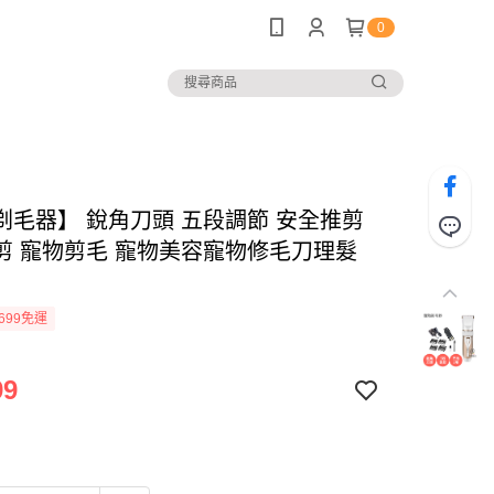
0
剃毛器】 銳角刀頭 五段調節 安全推剪
剪 寵物剪毛 寵物美容寵物修毛刀理髮
699免運
99