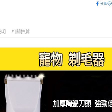
元大商
悠遊付
分享
玉山商
台新國
Google Pa
台灣樂
ATM付款
說明
相關推薦
運送方式
全家付款
每筆NT$6
付款後全
每筆NT$6
萊爾富取
每筆NT$6
付款後萊
每筆NT$6
離島取貨加