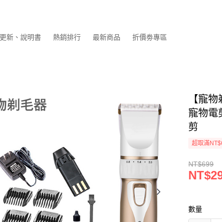
更新、說明書
熱銷排行
最新商品
折價劵專區
【寵物
寵物電
剪
超取滿NT$
NT$699
NT$2
數量