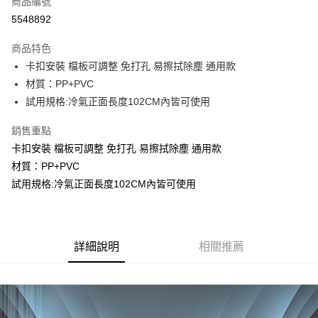
商品編號
信用卡分期付款
5548892
3 期 0 利率 每期
NT$49
21家銀行
商品特色
合作金庫商業銀行
第一商業銀行
LINE Pay
卡扣安裝 檔板可調整 免打孔 易擦拭除塵 通用款
華南商業銀行
彰化商業銀行
材質：PP+PVC
Apple Pay
上海商業儲蓄銀行
台北富邦商業銀行
國泰世華商業銀行
兆豐國際商業銀行
試用規格:冷氣正面長度102CM內皆可使用
街口支付
臺灣中小企業銀行
台中商業銀行
銷售重點
匯豐（台灣）商業銀行
華泰商業銀行
悠遊付
聯邦商業銀行
遠東國際商業銀行
卡扣安裝 檔板可調整 免打孔 易擦拭除塵 通用款
元大商業銀行
永豐商業銀行
Google Pay
材質：PP+PVC
玉山商業銀行
星展（台灣）商業銀行
試用規格:冷氣正面長度102CM內皆可使用
台新國際商業銀行
中國信託商業銀行
ATM付款
台灣樂天信用卡公司
運送方式
詳細說明
相關推薦
宅配
每筆NT$70，滿NT$699(含以上)免運費