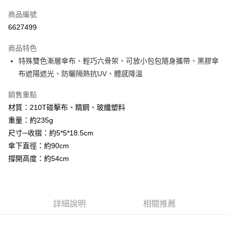
信用卡一次付款
商品編號
信用卡分期付款
6627499
3 期 0 利率 每期
NT$49
21家銀行
商品特色
合作金庫商業銀行
第一商業銀行
超商取貨付款
特殊雙色漸層傘布、輕巧六骨架、可放小包包隨身攜帶、黑膠傘
華南商業銀行
彰化商業銀行
布遮陽遮光、防曬隔熱抗UV、體感降溫
LINE Pay
上海商業儲蓄銀行
台北富邦商業銀行
國泰世華商業銀行
兆豐國際商業銀行
Apple Pay
銷售重點
臺灣中小企業銀行
台中商業銀行
材質：210T碰擊布、精鋼、玻纖塑料
匯豐（台灣）商業銀行
華泰商業銀行
街口支付
聯邦商業銀行
遠東國際商業銀行
重量：約235g
元大商業銀行
永豐商業銀行
悠遊付
尺寸─收摺：約5*5*18.5cm
玉山商業銀行
星展（台灣）商業銀行
傘下直徑：約90cm
台新國際商業銀行
中國信託商業銀行
Google Pay
撐開高度：約54cm
台灣樂天信用卡公司
ATM付款
運送方式
詳細說明
相關推薦
全家付款取貨
每筆NT$65，滿NT$699(含以上)免運費