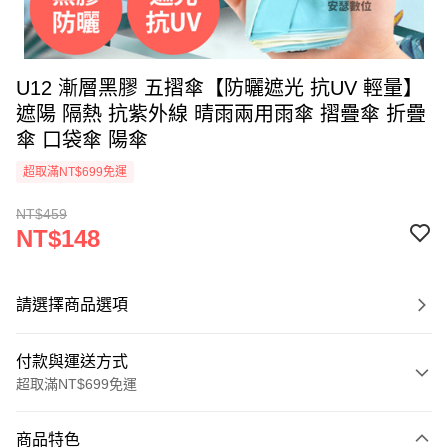
U12 漸層黑膠 五摺傘【防曬遮光 抗UV 輕量】
遮陽 隔熱 抗紫外線 晴雨兩用雨傘 摺疊傘 折疊
傘 口袋傘 陽傘
超取滿NT$699免運
NT$459
NT$148
請選擇商品選項
付款與運送方式
超取滿NT$699免運
付款方式
商品特色