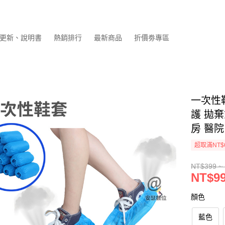
更新、說明書
熱銷排行
最新商品
折價劵專區
一次性鞋
護 拋棄
房 醫院
超取滿NT$
NT$399 ~
NT$99
顏色
藍色