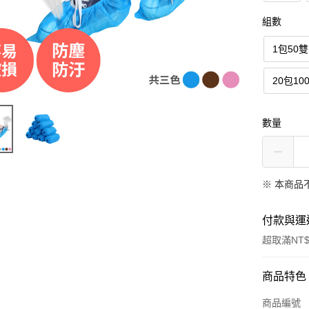
組數
1包50雙
20包10
數量
※ 本商品
付款與運
超取滿NT$
付款方式
商品特色
信用卡一
商品編號