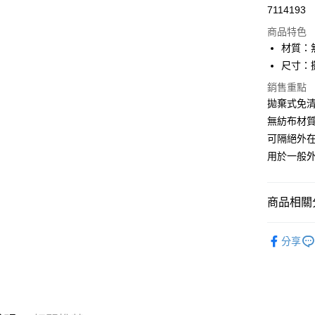
7114193
信用卡分
商品特色
3 期 
材質：
合作金
尺寸：攤
超商取貨
華南商
銷售重點
LINE Pay
上海商
拋棄式免
國泰世
Apple Pay
無紡布材
臺灣中
匯豐（
可隔絕外
街口支付
聯邦商
用於一般
元大商
悠遊付
玉山商
台新國
Google Pa
商品相關分
台灣樂
ATM付款
防疫品專區 
分享
運送方式
全家付款
每筆NT$6