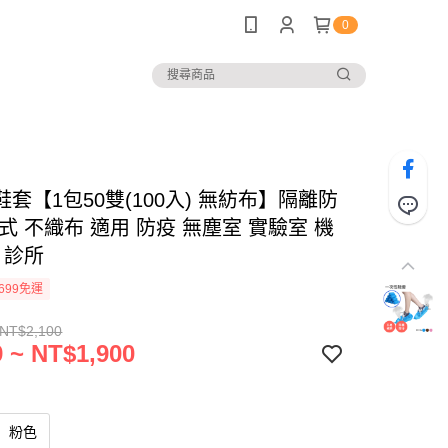
0
套【1包50雙(100入) 無紡布】隔離防
式 不織布 適用 防疫 無塵室 實驗室 機
 診所
699免運
 NT$2,100
 ~ NT$1,900
粉色