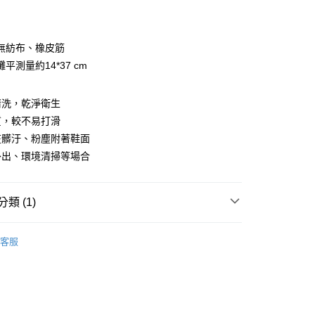
期付款
0 利率 每期
NT$33
21家銀行
無紡布、橡皮筋
庫商業銀行
第一商業銀行
平測量約14*37 cm
付款
業銀行
彰化商業銀行
業儲蓄銀行
台北富邦商業銀行
清洗，乾淨衛生
華商業銀行
兆豐國際商業銀行
質，較不易打滑
小企業銀行
台中商業銀行
台灣）商業銀行
華泰商業銀行
在髒汙、粉塵附著鞋面
業銀行
遠東國際商業銀行
外出、環境清掃等場合
業銀行
永豐商業銀行
業銀行
星展（台灣）商業銀行
際商業銀行
中國信託商業銀行
y
類 (1)
天信用卡公司
😷
客服
取貨
5，滿NT$699(含以上)免運費