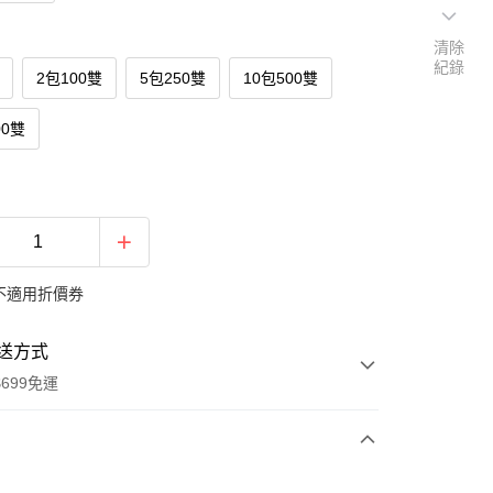
清除
紀錄
2包100雙
5包250雙
10包500雙
00雙
不適用折價券
送方式
699免運
次付款