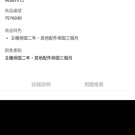
信用卡一次付款
商品編號
信用卡分期付款
7576030
3 期 0 利率 每期
NT$830
21家銀行
商品特色
合作金庫商業銀行
第一商業銀行
超商取貨付款
主機保固二年，其他配件保固三個月
華南商業銀行
彰化商業銀行
LINE Pay
上海商業儲蓄銀行
台北富邦商業銀行
銷售重點
國泰世華商業銀行
兆豐國際商業銀行
Apple Pay
主機保固二年，其他配件保固三個月
臺灣中小企業銀行
台中商業銀行
匯豐（台灣）商業銀行
華泰商業銀行
街口支付
聯邦商業銀行
遠東國際商業銀行
元大商業銀行
永豐商業銀行
悠遊付
玉山商業銀行
詳細說明
星展（台灣）商業銀行
相關推薦
台新國際商業銀行
中國信託商業銀行
Google Pay
台灣樂天信用卡公司
ATM付款
運送方式
全家付款取貨