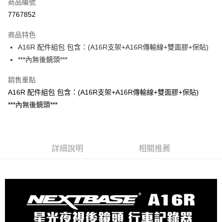
商品編號
信用卡分期付款
7767852
3 期 0 利率 每期
NT$150
21家銀行
商品特色
合作金庫商業銀行
第一商業銀行
超商取貨付款
A16R 配件組包 包含：(A16R支架+A16R傳輸線+雙面膠+保貼)
華南商業銀行
彰化商業銀行
***內無後鏡頭***
LINE Pay
上海商業儲蓄銀行
台北富邦商業銀行
國泰世華商業銀行
兆豐國際商業銀行
Apple Pay
銷售重點
臺灣中小企業銀行
台中商業銀行
A16R 配件組包 包含：(A16R支架+A16R傳輸線+雙面膠+保貼)
匯豐（台灣）商業銀行
華泰商業銀行
街口支付
聯邦商業銀行
遠東國際商業銀行
***內無後鏡頭***
元大商業銀行
永豐商業銀行
悠遊付
玉山商業銀行
星展（台灣）商業銀行
台新國際商業銀行
中國信託商業銀行
Google Pay
台灣樂天信用卡公司
詳細說明
相關推薦
ATM付款
運送方式
全家付款取貨
每筆NT$65，滿NT$699(含以上)免運費