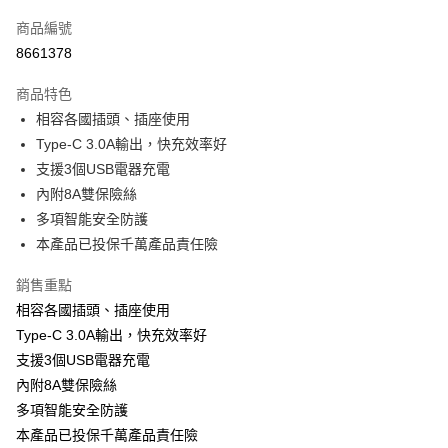
信用卡一次付款
商品編號
信用卡分期付款
8661378
3 期 0 利率 每期
NT$99
21家銀行
商品特色
合作金庫商業銀行
第一商業銀行
超商取貨付款
相容各國插頭、插座使用
華南商業銀行
彰化商業銀行
Type-C 3.0A輸出，快充效率好
LINE Pay
上海商業儲蓄銀行
台北富邦商業銀行
國泰世華商業銀行
兆豐國際商業銀行
支援3個USB電器充電
Apple Pay
臺灣中小企業銀行
台中商業銀行
內附8A雙保險絲
匯豐（台灣）商業銀行
華泰商業銀行
多項智能安全防護
街口支付
聯邦商業銀行
遠東國際商業銀行
本產品已投保千萬產品責任險
元大商業銀行
永豐商業銀行
悠遊付
玉山商業銀行
星展（台灣）商業銀行
銷售重點
台新國際商業銀行
中國信託商業銀行
Google Pay
相容各國插頭、插座使用
台灣樂天信用卡公司
ATM付款
Type-C 3.0A輸出，快充效率好
支援3個USB電器充電
運送方式
內附8A雙保險絲
多項智能安全防護
全家付款取貨
本產品已投保千萬產品責任險
每筆NT$65，滿NT$699(含以上)免運費