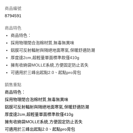
信用卡一次付款
商品編號
信用卡分期付款
8794591
3 期 0 利率 每期
NT$183
21家銀行
商品特色
合作金庫商業銀行
第一商業銀行
LINE Pay
商品特色：
華南商業銀行
彰化商業銀行
採用物理閉合泡棉材質,無毒無異味
Apple Pay
上海商業儲蓄銀行
台北富邦商業銀行
國泰世華商業銀行
兆豐國際商業銀行
鋁膜可反射輻射與隔絕地面寒氣,保暖舒適防潮
街口支付
臺灣中小企業銀行
台中商業銀行
厚度達2cm,超輕量單面標準款僅410g
匯豐（台灣）商業銀行
華泰商業銀行
擁有收納袋MOLLE系統,方便固定防止丟失
悠遊付
聯邦商業銀行
遠東國際商業銀行
可適用於三峰出起點2.0、起點pro背包
元大商業銀行
永豐商業銀行
Google Pay
玉山商業銀行
星展（台灣）商業銀行
銷售重點
台新國際商業銀行
中國信託商業銀行
ATM付款
商品特色：
台灣樂天信用卡公司
採用物理閉合泡棉材質,無毒無異味
運送方式
鋁膜可反射輻射與隔絕地面寒氣,保暖舒適防潮
宅配
厚度達2cm,超輕量單面標準款僅410g
每筆NT$70，滿NT$699(含以上)免運費
擁有收納袋MOLLE系統,方便固定防止丟失
可適用於三峰出起點2.0、起點pro背包