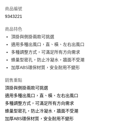
信用卡一次付款
商品編號
信用卡分期付款
9343221
3 期 0 利率 每期
NT$119
21家銀行
商品特色
合作金庫商業銀行
第一商業銀行
LINE Pay
頂掛與側掛兩款可挑選
華南商業銀行
彰化商業銀行
適用多種出風口，直、橫、左右出風口
Apple Pay
上海商業儲蓄銀行
台北富邦商業銀行
國泰世華商業銀行
兆豐國際商業銀行
多種調整方式，可滿足所有方向需求
街口支付
臺灣中小企業銀行
台中商業銀行
蜂巢型密孔，防止冷凝水，牆面不受潮
匯豐（台灣）商業銀行
華泰商業銀行
加厚ABS環保材質，安全耐用不變形
悠遊付
聯邦商業銀行
遠東國際商業銀行
元大商業銀行
永豐商業銀行
Google Pay
銷售重點
玉山商業銀行
星展（台灣）商業銀行
頂掛與側掛兩款可挑選
台新國際商業銀行
中國信託商業銀行
ATM付款
適用多種出風口，直、橫、左右出風口
台灣樂天信用卡公司
多種調整方式，可滿足所有方向需求
運送方式
蜂巢型密孔，防止冷凝水，牆面不受潮
宅配
加厚ABS環保材質，安全耐用不變形
每筆NT$70，滿NT$699(含以上)免運費